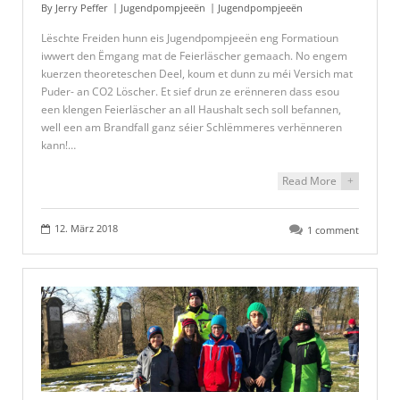
By
Jerry Peffer
Jugendpompjeeën
Jugendpompjeeën
Lëschte Freiden hunn eis Jugendpompjeeën eng Formatioun
iwwert den Ëmgang mat de Feierläscher gemaach. No engem
kuerzen theoreteschen Deel, koum et dunn zu méi Versich mat
Puder- an CO2 Löscher. Et sief drun ze erënneren dass esou
een klengen Feierläscher an all Haushalt sech soll befannen,
well een am Brandfall ganz séier Schlëmmeres verhënneren
kann!…
Read More
+
12. März 2018
1 comment