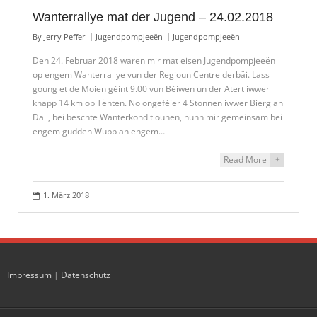
Wanterrallye mat der Jugend – 24.02.2018
By
Jerry Peffer
Jugendpompjeeën
Jugendpompjeeën
Den 24. Februar 2018 waren mir mat eisen Jugendpompjeeën
op engem Wanterrallye vun der Regioun Centre derbäi. Lass
goung et de Moien géint 9.00 vun Béiwen un der Atert iwwer
knapp 14 km op Tënten. No ongeféier 4 Stonnen iwwer Bierg an
Dall, bei beschte Wanterkonditiounen, hunn mir gemeinsam bei
engem gudden Wupp an engem…
Read More
+
1. März 2018
Impressum
|
Datenschutz