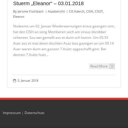
Stuerm „Eleanor“ – 03.01.2018
By
Jerome Fischbach
Asazbericht
CIS Käerch
,
CISH
,
CISST
,
Eleanor
Nodeems um 02. Januar Wiederwarnungen eraus gaangen sinn,
hat den CISH an seng Memberen sech am viraus dorobber
virbereet. Sou wei gemellt ass et dunn och komm. Um 05.55
Auer ass et mat deem éischten Asaz lass gaangen an um 09.14
Auer waren dunn am ganzen 7 Asätz opgeschafft ginn. Bei
deenen 7 Asätz huet…
Read More
+
3. Januar 2018
Impressum
|
Datenschutz