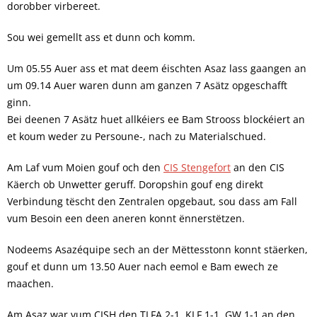
dorobber virbereet.
Sou wei gemellt ass et dunn och komm.
Um 05.55 Auer ass et mat deem éischten Asaz lass gaangen an
um 09.14 Auer waren dunn am ganzen 7 Asätz opgeschafft
ginn.
Bei deenen 7 Asätz huet allkéiers ee Bam Strooss blockéiert an
et koum weder zu Persoune-, nach zu Materialschued.
Am Laf vum Moien gouf och den
CIS Stengefort
an den CIS
Käerch ob Unwetter geruff. Doropshin gouf eng direkt
Verbindung tëscht den Zentralen opgebaut, sou dass am Fall
vum Besoin een deen aneren konnt ënnerstëtzen.
Nodeems Asazéquipe sech an der Mëttesstonn konnt stäerken,
gouf et dunn um 13.50 Auer nach eemol e Bam ewech ze
maachen.
Am Asaz war vum CISH den TLFA 2-1, KLF 1-1, GW 1-1 an den