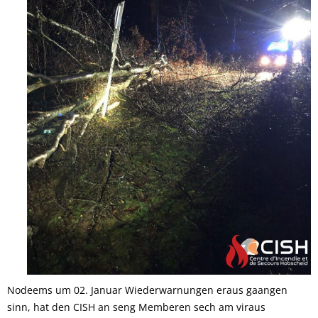
Nodeems um 02. Januar Wiederwarnungen eraus gaangen
sinn, hat den CISH an seng Memberen sech am viraus