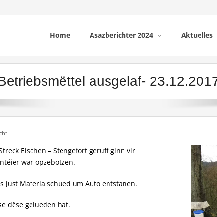
Home
Asazberichter 2024
Aktuelles
Betriebsmëttel ausgelaf- 23.12.201
cht
reck Eischen – Stengefort geruff ginn vir
ntéier war opzebotzen.
ass just Materialschued um Auto entstanen.
se dëse gelueden hat.