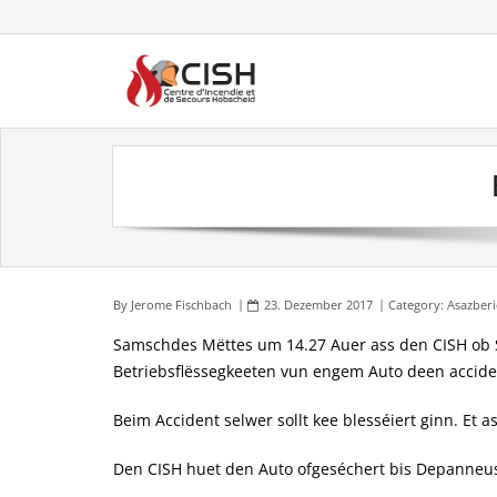
Skip
to
content
By
Jerome Fischbach
23. Dezember 2017
Category:
Asazberi
Samschdes Mëttes um 14.27 Auer ass den CISH ob St
Betriebsflëssegkeeten vun engem Auto deen accide
Beim Accident selwer sollt kee blesséiert ginn. Et 
Den CISH huet den Auto ofgeséchert bis Depanneu