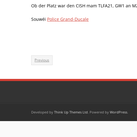
Ob der Platz war den CISH mam TLFA21, GW1 an M
Souwéi
Police Grand-Ducale
Previous
Developed by
Think Up Themes Ltd
. Powered by
WordPress
.