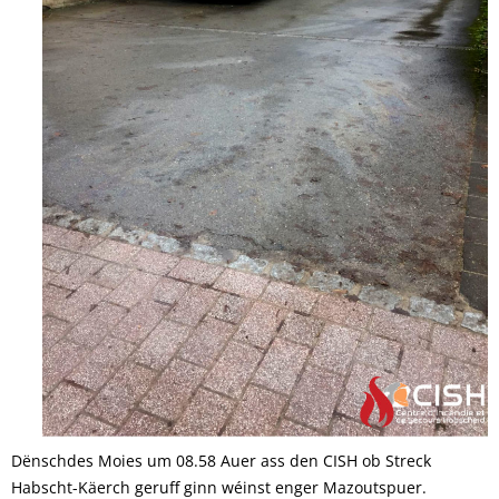
Dënschdes Moies um 08.58 Auer ass den CISH ob Streck
Habscht-Käerch geruff ginn wéinst enger Mazoutspuer.