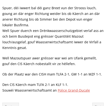
Spuer, déi iwwert bal déi ganz Breet vun der Strooss louch,
goung an där enger Richtung weider bis ob Käerch an an där
anerer Richtung bis ob Simmer bei den Depot vun enger
lokaler Busfirma.
Well Spuer duerch een Drénkwaasserschutzgebiet verlaf ass an
och beim Busdepot eng gréisser Quantitéit Mazout
louch/ausgelaf, gouf Waasserwirtschaftsamt iwwer de Virfall a
Kenntnis gesat.
Well Mazoutspuer awer gréisser war wei am Ufank gemellt,
gouf den CIS Käerch nobestallt vir ze hëllefen.
Ob der Plaatz war den CISH mam TLFA 2-1, GW 1-1 an MZF 1-1.
Den CIS Käerch mam TLFA 2-1 an KLF 1-1.
Souwéi Waasserwirtschaftsamt an
Police Grand-Ducale